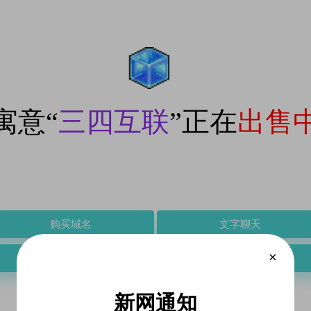
寓意“
三四互联
”正在
出售
购买域名
文字聊天
×
江湖聊天
个人博客
新网通知