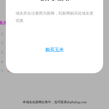
域名所在注册商为新网，到新网购买此域名更
优惠
名介绍:
三四互联
主机、域名、服务器注册购买代理商...
二级域名可出租，联系:
dlqlb@qq.com
购买玉米
开启您的非凡商业之旅，从一个优质域名开始。
34hl.com
最适合做
“互联网科技”类型网站
如果你需要此域名且直接去阿里云购买即可
查看详情
本域名在新网出售中，也可联系dlqlb@qq.com